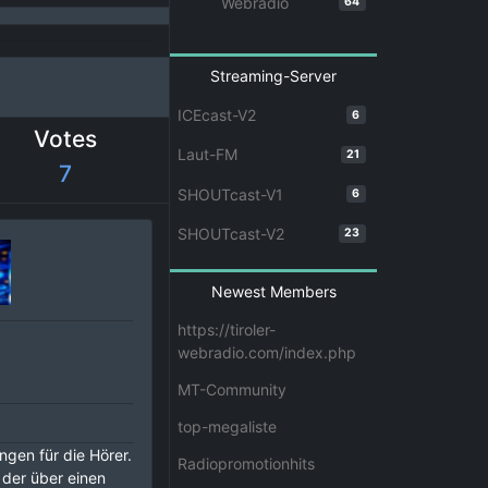
Webradio
64
Streaming-Server
ICEcast-V2
6
Votes
Laut-FM
21
7
SHOUTcast-V1
6
SHOUTcast-V2
23
Newest Members
https://tiroler-
webradio.com/index.php
MT-Community
top-megaliste
ngen für die Hörer.
Radiopromotionhits
 der über einen