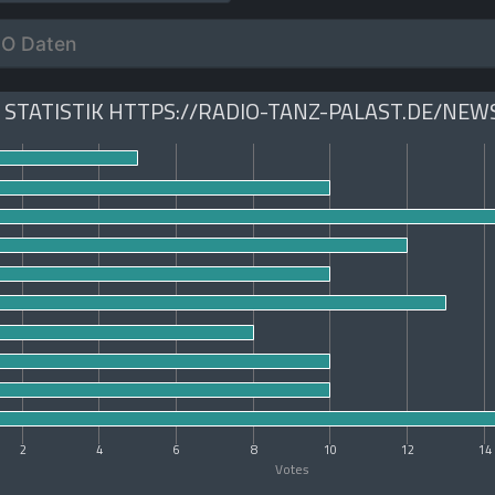
O Daten
 STATISTIK HTTPS://RADIO-TANZ-PALAST.DE/NEW
2
4
6
8
10
12
14
Votes