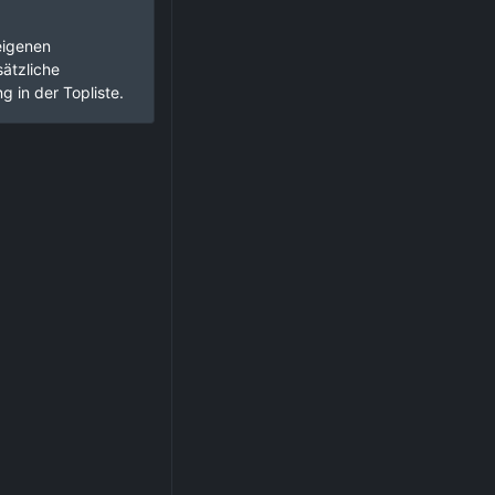
eigenen
ätzliche
g in der Topliste.