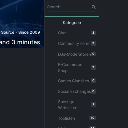
Kategorie
l Source - Since 2009
Chat
3
 and 3 minutes
Community Foren
9
DJs-Moderatoren
0
E-Commerce
2
Shop
Games Clansites
0
Social Exchanges
0
Sonstige
7
Webseiten
Toplisten
10