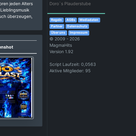
ren jeden Alters
Doro`s Plauderstube
 Lieblingsmusik
euch überzeugen,
Regeln
AGBs
Mediadaten
Partner
Datenschutz
Über uns
Impressum
© 2009 - 2026
MagmaHits
enshot
Version 1.92
Script Laufzeit: 0,0563
Aktive Mitglieder: 95