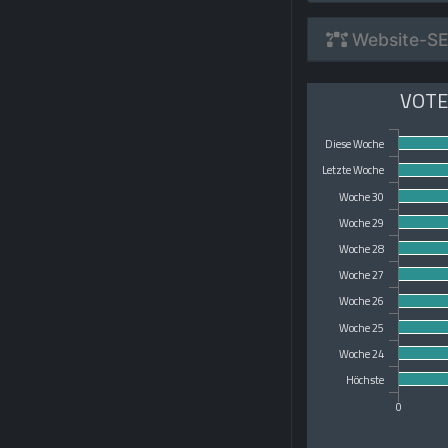
Website-SE
VOTE
Diese Woche
Letzte Woche
Woche 30
Woche 29
Woche 28
Woche 27
Woche 26
Woche 25
Woche 24
Höchste
0