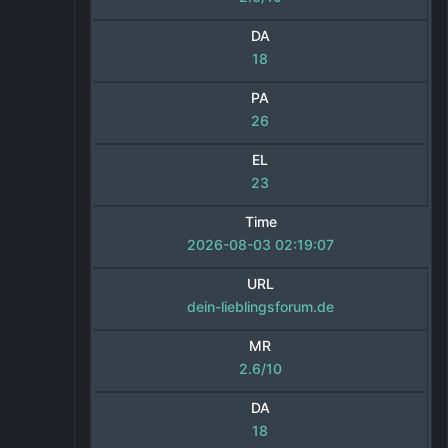
DA
18
PA
26
EL
23
Time
2026-08-03 02:19:07
URL
dein-lieblingsforum.de
MR
2.6/10
DA
18