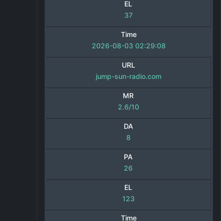
EL
37
Time
2026-08-03 02:29:08
URL
jump-sun-radio.com
MR
2.6/10
DA
8
PA
26
EL
123
Time