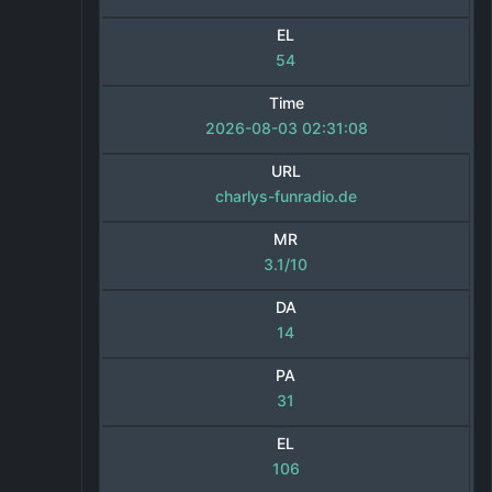
EL
54
Time
2026-08-03 02:31:08
URL
charlys-funradio.de
MR
3.1/10
DA
14
PA
31
EL
106