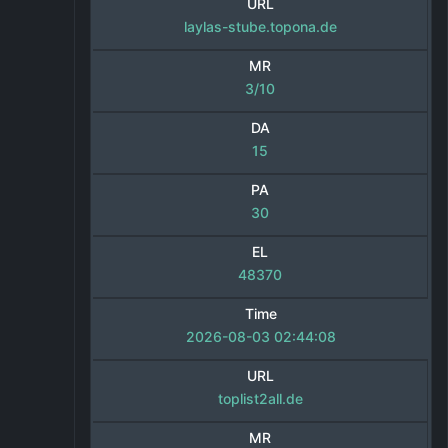
URL
laylas-stube.topona.de
MR
3/10
DA
15
PA
30
EL
48370
Time
2026-08-03 02:44:08
URL
toplist2all.de
MR