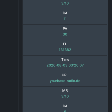
3/10
DA
11
PA
30
EL
131382
Time
2026-08-03 03:26:07
URL
yourbase-radio.de
MR
3/10
DA
9