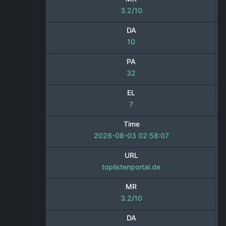
3.2/10
DA
10
PA
32
EL
7
Time
2026-08-03 02:58:07
URL
toplistenportal.de
MR
3.2/10
DA