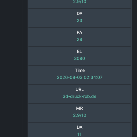
2.9/10
DA
23
PA
29
EL
3090
Time
2026-08-03 02:34:07
URL
3d-druck-rob.de
MR
2.9/10
DA
11