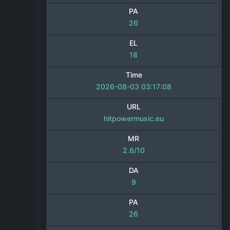
PA
26
EL
18
Time
2026-08-03 03:17:08
URL
hitpowermusic.eu
MR
2.6/10
DA
9
PA
26