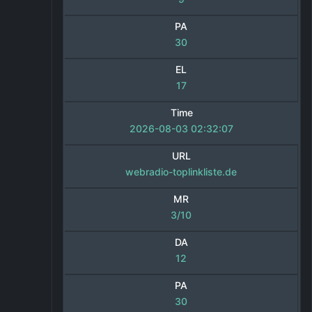
PA
30
EL
17
Time
2026-08-03 02:32:07
URL
webradio-toplinkliste.de
MR
3/10
DA
12
PA
30