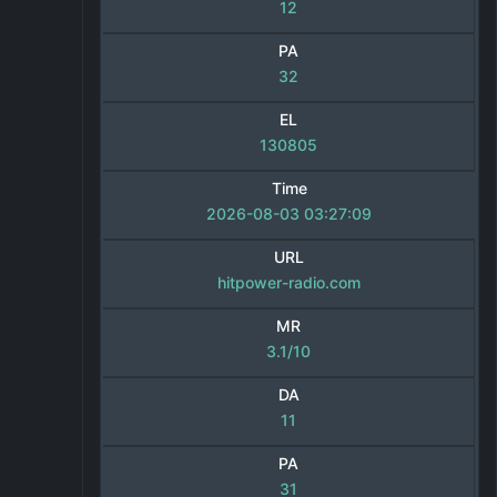
12
PA
32
EL
130805
Time
2026-08-03 03:27:09
URL
hitpower-radio.com
MR
3.1/10
DA
11
PA
31