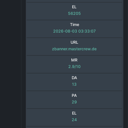
EL
56205
Time
2026-08-03 03:33:07
URL
zbanner.mastercrew.de
MR
2.9/10
DA
13
PA
29
EL
24