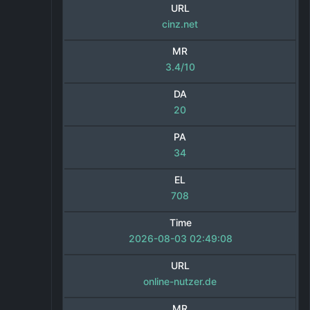
URL
cinz.net
MR
3.4/10
DA
20
PA
34
EL
708
Time
2026-08-03 02:49:08
URL
online-nutzer.de
MR