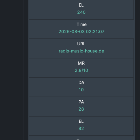
EL
240
Time
2026-08-03 02:21:07
URL
radio-music-house.de
MR
2.8/10
DA
10
PA
28
EL
82