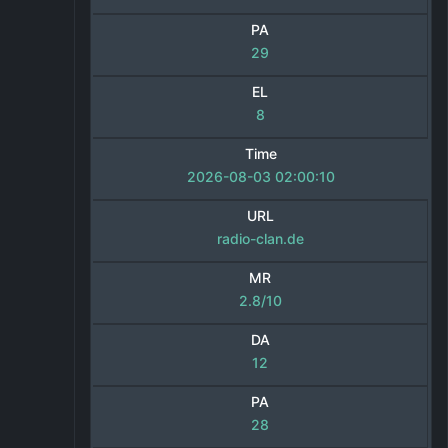
PA
29
EL
8
Time
2026-08-03 02:00:10
URL
radio-clan.de
MR
2.8/10
DA
12
PA
28