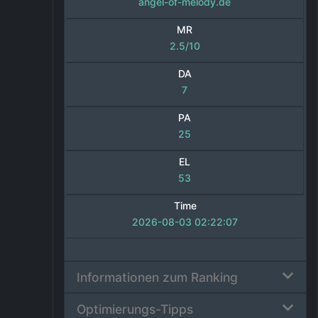
angel-of-melody.de
MR
2.5/10
DA
7
PA
25
EL
53
Time
2026-08-03 02:22:07
Informationen zum Ranking
Optimierungs-Tipps